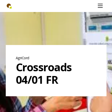
Skip
Open
to
mobiel
main
menu
content
AgriCord
Crossroads
04/01 FR